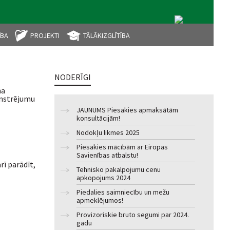
ĪBA
PROJEKTI
TĀLĀKIZGLĪTĪBA
NODERĪGI
ma
onstrējumu
JAUNUMS Piesakies apmaksātām
konsultācijām!
Nodokļu likmes 2025
Piesakies mācībām ar Eiropas
Savienības atbalstu!
ī parādīt,
Tehnisko pakalpojumu cenu
apkopojums 2024
Piedalies saimniecību un mežu
apmeklējumos!
Provizoriskie bruto segumi par 2024.
gadu