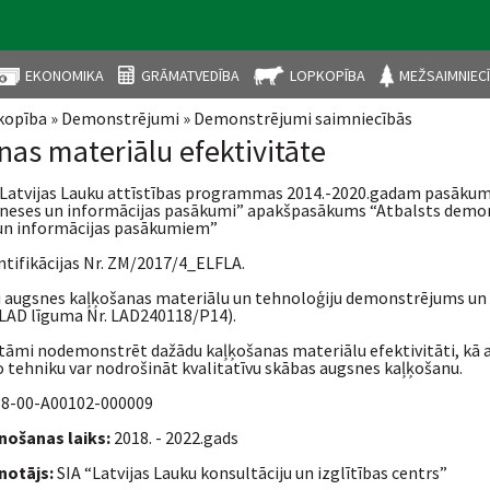
EKONOMIKA
GRĀMATVEDĪBA
LOPKOPĪBA
MEŽSAIMNIEC
kopība
»
Demonstrējumi
»
Demonstrējumi saimniecībās
aties šeit
as materiālu efektivitāte
Latvijas Lauku attīstības programmas 2014.-2020.gadam pasāku
rneses un informācijas pasākumi” apakšpasākums “Atbalsts dem
n informācijas pasākumiem”
ntifikācijas Nr. ZM/2017/4_ELFLA.
 augsnes kaļķošanas materiālu un tehnoloģiju demonstrējums un
 (LAD līguma Nr. LAD240118/P14).
āmi nodemonstrēt dažādu kaļķošanas materiālu efektivitāti, kā ar
o tehniku var nodrošināt kvalitatīvu skābas augsnes kaļķošanu.
 18-00-A00102-000009
enošanas laiks:
2018. - 2022.gads
notājs:
SIA “Latvijas Lauku konsultāciju un izglītības centrs”