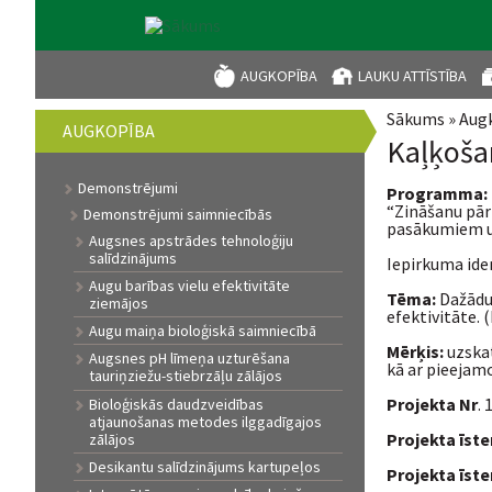
AUGKOPĪBA
LAUKU ATTĪSTĪBA
Sākums
»
Aug
Jūs atrod
AUGKOPĪBA
Kaļķošan
Demonstrējumi
Programma:
“Zināšanu pā
Demonstrējumi saimniecībās
pasākumiem u
Augsnes apstrādes tehnoloģiju
salīdzinājums
Iepirkuma ide
Augu barības vielu efektivitāte
Tēma:
Dažādu
ziemājos
efektivitāte.
Augu maiņa bioloģiskā saimniecībā
Mērķis:
uzskat
Augsnes pH līmeņa uzturēšana
kā ar pieejam
tauriņziežu-stiebrzāļu zālājos
Projekta Nr
.
Bioloģiskās daudzveidības
atjaunošanas metodes ilggadīgajos
Projekta īst
zālājos
Desikantu salīdzinājums kartupeļos
Projekta īste