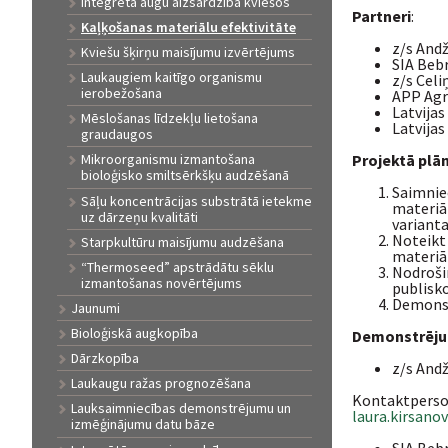
Integrētā augu aizsardzība kviešos
Partneri
:
Kaļķošanas materiālu efektivitāte
z/s Andž
Kviešu šķirņu maisījumu izvērtējums
SIA Beb
Laukaugiem kaitīgo organismu
z/s Celi
ierobežošana
APP Agr
Latvijas
Mēslošanas līdzekļu lietošana
Latvijas
graudaugos
Projektā plān
Mikroorganismu izmantošana
bioloģisko smiltsērkšķu audzēšanā
Saimnie
Sāļu koncentrācijas substrātā ietekme
materiāl
uz dārzeņu kvalitāti
varianta
Noteikt
Starpkultūru maisījumu audzēšana
materiāl
“Thermoseed” apstrādātu sēklu
Nodroši
izmantošanas novērtējums
publisk
Demonst
Jaunumi
Bioloģiskā augkopība
Demonstrējum
Dārzkopība
z/s And
Laukaugu ražas prognozēšana
Kontaktperson
Lauksaimniecības demonstrējumu un
laura.kirsanov
izmēģinājumu datu bāze