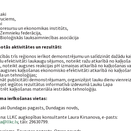
aki
ruciems,
ņi
oresursu un ekonomikas institūts,
 Zemnieku federācija,
 Bioloģiskās lauksaimniecības asociācija
otās aktivitātes un rezultāti:
cībās trīs reģionos ierīkot demonstrējumu un salīdzināt dažādu k
u efektivitāti laukaugu sējumos, noteikt ražu atkarībā no kaļķoš
, noteikt augsnes reakcijas pH izmaiņas atkarībā no kaļķošanas va
 augsnes kaļķošanas ekonomisko efektivitāti atkarībā no kaļķoša
a un tehnoloģijas;
nāt publicitāti demonstrējumam, organizējot lauku dienu vienrei
ojot iegūtos rezultātus informatīvā izdevumā Lauku Lapa
rēt kaļķošanas materiāla iestrādes tehnoloģiju.
a ierīkošanas vietas:
žaki Dundagas pagasts, Dundagas novds,
a: LLKC augkopības konsultante Laura Kirsanova, e-pasts:
a@llkc.lv
, tālr. 29630799.