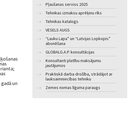
Pļaušanas serviss 2025
Tehnikas izmaksu aprēķinu rīks
Tehnikas katalogs
VESELS AUGS
“Lauku Lapa” un “Latvijas Lopkopis”
abonēšana
GLOBALG.A.P. konsultācijas
aļķošanas
Konsultanti platību maksājumu
anas
jautājumos
rianta;
nas
Praktiskā darba drošība, strādājot ar
lauksaimniecības tehniku
z gadā un
Zemes nomas līguma paraugs