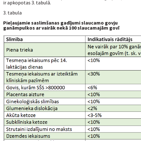
ir apkopotas 3. tabulā.
3. tabula
Pieļaujamie saslimšanas gadījumi slaucamo govju
ganāmpulkos ar vairāk nekā 100 slaucamajām govī