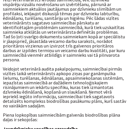
vispārēju vizuālu novērošanu un izvērtēšanu, pārrunā ar
saimniekiem aktuālos jautājumus par dzīvnieku slimībām un
profilaksi, iekļaujot diskusijā tēmas par dzīvnieku labturību,
ēdināšanu, turēšanu, sanitāriju un higiēnu. Pēc šādas vizītes
veterinārārsts sagatavo saimniecībai pārskatu ar
identificētajām problēmām saimniecībā, kurā tiek uzskaitītas
saimnieka atklātās un veterinārārsta definētās problēmas.
Tad šo ļoti svarīgo dokumentu saimniekam kopā ar speciālistu
ir jāapspriež, jāsastāda veicamo darbu saraksts, norādot
prioritāros virzienus un izvirzot trīs galvenos prioritāros
darbus ar izpildes termiņu un veicamo darbu kvalitāti, par kuru
saimniecībā vienmēr atbildīgs ir saimnieks vai tā pilnvarota
persona.
Veidojot veterinārā audita pakalpojumu, saimniecībai pirmās
vizītes laikā veterinārārsts apkopo ziņas par ganāmpulka
lielumu, turēšanas, ēdināšanas, apsaimniekošanas sistēmām,
iepazīstas saimniecībā ar dažādiem tehnoloģiskajiem
risinājumiem un iekārtu specifiku, kuras tiek izmantotas
dzīvnieku ēdināšanā, kopšanā un slaukšanā. Ņemot vērā
iepriekš iegūto informāciju, saimniecībai tiek sagatavots
detalizēts komplekss biodrošības pasākumu plāns, kurš sastāv
no vairākām sadaļām.
Piena lopkopības saimniecībām galvenās biodrošības plāna
daļas ir sekojošas:
Jaundzīvnieku veselības uzraudzība