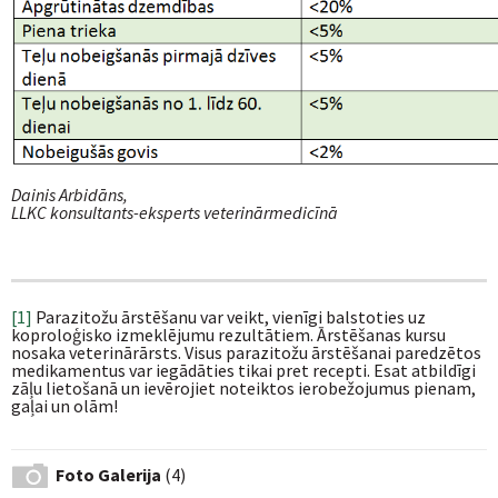
Dainis Arbidāns,
LLKC konsultants-eksperts veterinārmedicīnā
[1]
Parazitožu ārstēšanu var veikt, vienīgi balstoties uz
koproloģisko izmeklējumu rezultātiem. Ārstēšanas kursu
nosaka veterinārārsts. Visus parazitožu ārstēšanai paredzētos
medikamentus var iegādāties tikai pret recepti. Esat atbildīgi
zāļu lietošanā un ievērojiet noteiktos ierobežojumus pienam,
gaļai un olām!
Foto Galerija
(4)