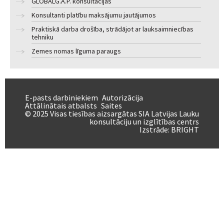
GLOBALG.A.P. konsultācijas
Konsultanti platību maksājumu jautājumos
Praktiskā darba drošība, strādājot ar lauksaimniecības
tehniku
Zemes nomas līguma paraugs
E-pasts darbiniekiem
Autorizācija
Attālinātais atbalsts
Saites
© 2025 Visas tiesības aizsargātas SIA Latvijas Lauku
konsultāciju un izglītības centrs
Izstrāde:
BRIGHT