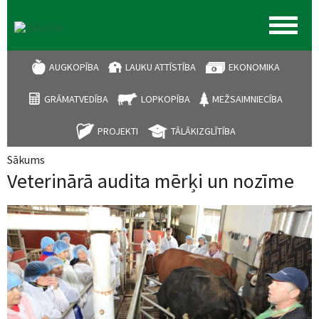
AUGKOPĪBA
LAUKU ATTĪSTĪBA
EKONOMIKA
GRĀMATVEDĪBA
LOPKOPĪBA
MEŽSAIMNIECĪBA
PROJEKTI
TĀLĀKIZGLĪTĪBA
Sākums
Jūs atrodaties šeit
Veterinārā audita mērķi un nozīme