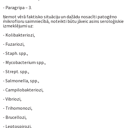
- Paragripa – 3.
Ņemot vērā faktisko situāciju un dažādu nosacīti patogēno
mikrofloru saimniecībā, noteikti būtu jāveic asins seroloģiskie
izmeklējumi uz:
- Kolibakteriozi,
- Fuzariozi,
- Staph. spp.,
- Mycobacterium spp.,
- Strept. spp.,
- Salmonella, spp.,
- Campilobakteriozi,
- Vibriozi,
- Trihomonozi,
- Brucellozi,
- Leptospirozi,