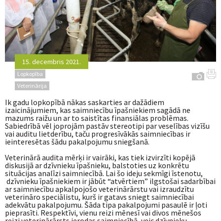
15. decembris 2021.
Lopkopība
Veterinārija
Ik gadu lopkopībā nākas saskarties ar dažādiem
izaicinājumiem, kas saimniecību īpašniekiem sagādā ne
mazums raižu un ar to saistītas finansiālas problēmas.
Sabiedrībā vēl joprojām pastāv stereotipi par veselības vizīšu
vai auditu lietderību, taču progresīvākās saimniecības ir
ieinteresētas šādu pakalpojumu sniegšanā.
Veterinārā audita mērķi ir vairāki, kas tiek izvirzīti kopējā
diskusijā ar dzīvnieku īpašnieku, balstoties uz konkrētu
situācijas analīzi saimniecībā. Lai šo ideju sekmīgi īstenotu,
dzīvnieku īpašniekiem ir jābūt “atvērtiem” ilgstošai sadarbībai
ar saimniecību apkalpojošo veterinārārstu vai izraudzītu
veterināro speciālistu, kurš ir gatavs sniegt saimniecībai
adekvātu pakalpojumu. Šāda tipa pakalpojumi pasaulē ir ļoti
pieprasīti. Respektīvi, vienu reizi mēnesī vai divos mēnešos
reizi veterinārārsts ierodas saimniecībā, veic dzīvnieku