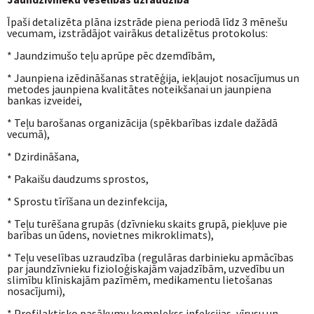
Īpaši detalizēta plāna izstrāde piena periodā līdz 3 mēnešu
vecumam, izstrādājot vairākus detalizētus protokolus:
* Jaundzimušo teļu aprūpe pēc dzemdībām,
* Jaunpiena izēdināšanas stratēģija, iekļaujot nosacījumus un
metodes jaunpiena kvalitātes noteikšanai un jaunpiena
bankas izveidei,
* Teļu barošanas organizācija (spēkbarības izdale dažādā
vecumā),
* Dzirdināšana,
* Pakaišu daudzums sprostos,
* Sprostu tīrīšana un dezinfekcija,
* Teļu turēšana grupās (dzīvnieku skaits grupā, piekļuve pie
barības un ūdens, novietnes mikroklimats),
* Teļu veselības uzraudzība (regulāras darbinieku apmācības
par jaundzīvnieku fizioloģiskajām vajadzībām, uzvedību un
slimību klīniskajām pazīmēm, medikamentu lietošanas
nosacījumi),
* Profilaktisko pasākumu komplekss infekcijas, vīrusu un