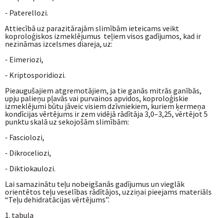
- Paterellozi.
Attiecībā uz parazitārajām slimībām ieteicams veikt
koproloģiskos izmeklējumus teļiem visos gadījumos, kad ir
nezināmas izcelsmes diareja, uz:
- Eimeriozi,
- Kriptosporidiozi.
Pieaugušajiem atgremotājiem, ja tie ganās mitrās ganībās,
upju palieņu pļavās vai purvainos apvidos, koproloģiskie
izmeklējumi būtu jāveic visiem dzīvniekiem, kuriem ķermeņa
kondīcijas vērtējums ir zem vidējā rādītāja 3,0–3,25, vērtējot 5
punktu skalā uz sekojošām slimībām:
- Fasciolozi,
- Dikroceliozi,
- Diktiokaulozi.
Lai samazinātu teļu nobeigšanās gadījumus un vieglāk
orientētos teļu veselības rādītājos, uzziņai pieejams materiāls
“Teļu dehidratācijas vērtējums”.
1. tabula