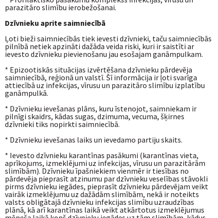
parazitāro slimību ierobežošanai.
Dzīvnieku aprite saimniecībā
Ļoti bieži saimniecībās tiek ievesti dzīvnieki, taču saimniecībās
pilnībā netiek apzināti dažāda veida riski, kuri ir saistīti ar
ievesto dzīvnieku pievienošanu jau esošajam ganāmpulkam.
* Epizootiskās situācijas izvērtēšana dzīvnieku pārdevēja
saimniecībā, reģionā un valstī. Šī informācija ir ļoti svarīga
attiecībā uz infekcijas, vīrusu un parazitāro slimību izplatību
ganāmpulkā.
* Dzīvnieku ievešanas plāns, kuru īstenojot, saimniekam ir
pilnīgi skaidrs, kādas sugas, dzimuma, vecuma, šķirnes
dzīvnieki tiks nopirkti saimniecībā.
* Dzīvnieku ievešanas laiks un ievedamo partiju skaits.
* Ievesto dzīvnieku karantīnas pasākumi (karantīnas vieta,
aprīkojums, izmeklējumi uz infekcijas, vīrusu un parazitārām
slimībām). Dzīvnieku īpašniekiem vienmēr ir tiesības no
pārdevēja pieprasīt atzinumu par dzīvnieku veselības stāvokli
pirms dzīvnieku iegādes, pieprasīt dzīvnieku pārdevējam veikt
vairāk izmeklējumu uz dažādām slimībām, nekā ir noteikts
valsts obligātajā dzīvnieku infekcijas slimību uzraudzības
plānā, kā arī karantīnas laikā veikt atkārtotus izmeklējumus
mēneša laikā kopš dzīvnieku iegādes uz tām slimībām, kādus