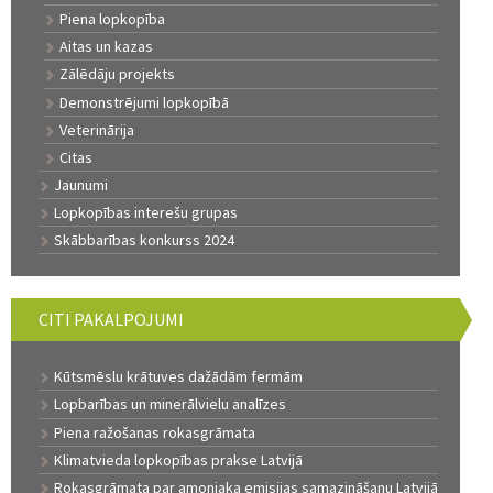
Piena lopkopība
Aitas un kazas
Zālēdāju projekts
Demonstrējumi lopkopībā
Veterinārija
Citas
Jaunumi
Lopkopības interešu grupas
Skābbarības konkurss 2024
CITI PAKALPOJUMI
Kūtsmēslu krātuves dažādām fermām
Lopbarības un minerālvielu analīzes
Piena ražošanas rokasgrāmata
Klimatvieda lopkopības prakse Latvijā
Rokasgrāmata par amonjaka emisijas samazināšanu Latvijā