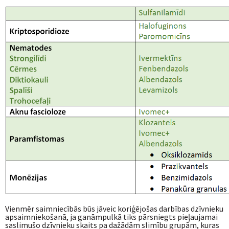
Vienmēr saimniecībās būs jāveic koriģējošas darbības dzīvnieku
apsaimniekošanā, ja ganāmpulkā tiks pārsniegts pieļaujamai
saslimušo dzīvnieku skaits pa dažādām slimību grupām, kuras