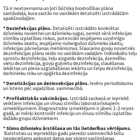
Tā ir neatņemama un ļoti būtiska biodrošības plāna
sastāvdaļa, kura sastāv no vairākām detalizēti izstrādātām
apakšnodaļām.
* Dezinfekcijas plāns.
Detalizēti izstrādāts konkrētai
dzīvnieku novietnei un dzīvnieku sugai, ņemot vērā infekcijas
slimību izplatības riskus, potenciāli iespējamo uzņēmīgo
dzīvnieku skaitu, iespējamo nobeigušos dzīvnieku skaitu,
infekcijas pārnešanas mehānismus. Slaucamo govju novietnēs
dezinfekcijas plānu veido no vairākām sadaļām. Individuālo teļu
sprostu dezinfekcija, teļu aizgaldu dezinfekcija, dzemdību
vietu dezinfekcija, govju guļvietu dezinfekcija, slaukšanas
iekārtas un piena uzglabāšanas iekārtu un telpu dezinfekcija,
darbinieku roku un apģērba dezinfekcija
* Deratizācijas un dezinsekcijas plāns.
Ievēro periodiskumu
un īsteno pēc vajadzības saimniecībā.
* Profilaktiskās vakcinācijas.
Izstrādā saskaņā ar iepriekš
veiktiem infekcijas un vīrusu slimību laboratoriskajiem
izmeklējumiem. Diagnostiskie izmeklējumi ir jāveic 1-2 reizes
gadā, ar mērķi kontrolēt infekciju un vīrusu slimību izplatību
dažādu grupu dzīvniekiem.
* Slimu dzīvnieku ārstēšana un tās lietderības vērtējums.
Balstoties uz iepriekšējo gadu pieredzi saimniecībā būtu
nepieciešams apkopot datus par visiem saslimšanas