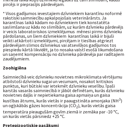
pircējs ir pieprasījis pārdevējam.
* Visos gadījumos ievestajiem dzīvniekiem karantīnu noformē
rakstiski saimniecību apkalpojošais veterinārārsts. Ja
karantīnas laikā kādam no dzīvniekiem tiek konstatēta
saslimšana uz kādu no slimībām, uz kurām dzīvnieku pārdevējs
ir veicis laboratoriskos izmeklējumus mēnesi pirms dzīvnieku
pārdošanas, un šiem dzīvniekiem karantīnas laikā ir bijuši
veikti atkārtoti izmeklējumi, pircējam ir tiesības atgriezt
pārdevējam slimos dzīvniekus vai atsevišķos gadījumos tos
piespiedu kārtā likvidēt, ja to nosaka valstī esošā likumdošana
un saņemt kompensāciju no dzīvnieka pārdevēja par radītajiem
zaudējumiem.
Zoohigiēna
Saimniecībā veic dzīvnieku novietnes mikroklimata vērtējumu
atbilstoši dzīvnieku sugai un vecumam, nosakot kritiskos
punktus, kuri būtiski var ietekmēt dzīvnieku veselību. Īpaši
karstās vasarās saimniecībā ir jābūt definētam, kurās dzīvnieku
novietnes daļās ir nepietiekama gaisa apmaiņa un gaisa
3
kustības ātrums, kurās vietās ir paaugstināta amonjaka (NH
)
un ogļskābās gāzes koncentrācija (CO
), kurās vietās gaisa
2
temperatūra pieaugušām govīm ziemā ir zemāka par -10 °C,
un kurās vietās pārsniedz +25 °C.
Pretepizootiskie pasākumi