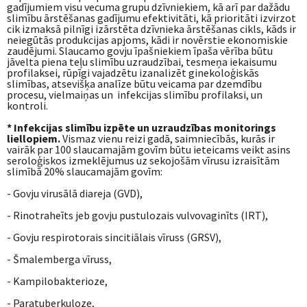
gadījumiem visu vecuma grupu dzīvniekiem, kā arī par dažādu
slimību ārstēšanas gadījumu efektivitāti, kā prioritāti izvirzot
cik izmaksā pilnīgi izārstēta dzīvnieka ārstēšanas cikls, kāds ir
neiegūtās produkcijas apjoms, kādi ir novērstie ekonomiskie
zaudējumi. Slaucamo govju īpašniekiem īpaša vērība būtu
jāvelta piena teļu slimību uzraudzībai, tesmeņa iekaisumu
profilaksei, rūpīgi vajadzētu izanalizēt ginekoloģiskās
slimības, atsevišķa analīze būtu veicama par dzemdību
procesu, vielmaiņas un infekcijas slimību profilaksi, un
kontroli.
* Infekcijas slimību izpēte un uzraudzības monitorings
liellopiem.
Vismaz vienu reizi gadā, saimniecībās, kurās ir
vairāk par 100 slaucamajām govīm būtu ieteicams veikt asins
seroloģiskos izmeklējumus uz sekojošām vīrusu izraisītām
slimībā 20% slaucamajām govīm:
- Govju virusālā diareja (GVD),
- Rinotraheīts jeb govju pustulozais vulvovaginīts (IRT),
- Govju respirotorais sincitiālais vīruss (GRSV),
- Šmalemberga vīruss,
- Kampilobakterioze,
- Paratuberkuloze,