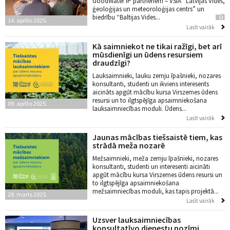
GoodWater IP partneriem – VSIA “Latvijas Vides,
ģeoloģijas un meteoroloģijas centrs” un
biedrību “Baltijas Vides...
14. aprīlis 2025.
Lasīt vairāk
Kā saimniekot ne tikai ražīgi, bet arī
mūsdienīgi un ūdens resursiem
draudzīgi?
Lauksaimnieki, lauku zemju īpašnieki, nozares
konsultanti, studenti un ikviens interesents
aicināts apgūt mācību kursa Virszemes ūdens
resursi un to ilgtspējīga apsaimniekošana
09. aprīlis 2025.
lauksaimniecības moduli. Ūdens...
Lasīt vairāk
Jaunas mācības tiešsaistē tiem, kas
strādā meža nozarē
Mežsaimnieki, meža zemju īpašnieki, nozares
konsultanti, studenti un interesenti aicināti
apgūt mācību kursa Virszemes ūdens resursi un
to ilgtspējīga apsaimniekošana
mežsaimniecības moduli, kas tapis projektā...
28. marts 2025.
Lasīt vairāk
Uzsver lauksaimniecības
konsultatīvo dienestu nozīmi