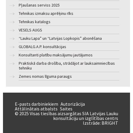
Pļaušanas serviss 2025
Tehnikas izmaksu aprēķinu rīks
Tehnikas katalogs
VESELS AUGS
“Lauku Lapa” un “Latvijas Lopkopis” abonēšana
GLOBALG.A.P. konsultācijas
Konsultanti platību maksājumu jautājumos
Praktiskā darba drošība, strādājot ar lauksaimniecības
tehniku
Zemes nomas līguma paraugs
E-pasts darbiniekiem
Autorizācija
Attālinātais atbalsts
Saites
© 2025 Visas tiesības aizsargātas SIA Latvijas Lauku
konsultāciju un izglītības centrs
Izstrāde:
BRIGHT