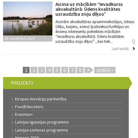
Aicina uz mācībām “Ievadkurss
akvakultūrā: Ūdens kvalitātes
uzraudzība zivju dīķos”
Aicinām akvakultūras apsaimniekotājus, ūdeņu
(dīķu, karjeru, ezeru) īpašniekus/turētājus un
ikvienu interesentu pieteikties mācībām
“Ievadkurss akvakultūrā. Ūdens kvalitātes
28. novembris 2024.
uzraudzība zivju dīķos” , kas tiek...
Lasīt vairāk
1
2
3
4
5
6
7
8
pēdējā »
Lapas
PROJEKTI
Eiropas Inovāciju partnerība
FoodEducators
Erasmus+
Latvijas-Igaunijas programma
Latvijas-Lietuvas programma
Horizon 2020