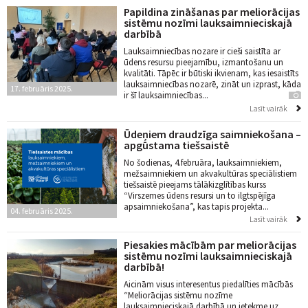
Papildina zināšanas par meliorācijas
sistēmu nozīmi lauksaimnieciskajā
darbībā
Lauksaimniecības nozare ir cieši saistīta ar
ūdens resursu pieejamību, izmantošanu un
kvalitāti. Tāpēc ir būtiski ikvienam, kas iesaistīts
lauksaimniecības nozarē, zināt un izprast, kāda
17. februāris 2025.
ir šī lauksaimniecības...
Lasīt vairāk
Ūdeņiem draudzīga saimniekošana –
apgūstama tiešsaistē
No šodienas, 4.februāra, lauksaimniekiem,
mežsaimniekiem un akvakultūras speciālistiem
tiešsaistē pieejams tālākizglītības kurss
“Virszemes ūdens resursi un to ilgtspējīga
apsaimniekošana”, kas tapis projekta...
04. februāris 2025.
Lasīt vairāk
Piesakies mācībām par meliorācijas
sistēmu nozīmi lauksaimnieciskajā
darbībā!
Aicinām visus interesentus piedalīties mācībās
“Meliorācijas sistēmu nozīme
lauksaimnieciskajā darbībā un ietekme uz