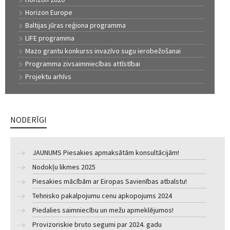
Horizon Europe
Baltijas jūras reģiona programma
LIFE programma
Mazo grantu konkurss invazīvo sugu ierobežošanai
Programma zivsaimniecības attīstībai
Projektu arhīvs
NODERĪGI
JAUNUMS Piesakies apmaksātām konsultācijām!
Nodokļu likmes 2025
Piesakies mācībām ar Eiropas Savienības atbalstu!
Tehnisko pakalpojumu cenu apkopojums 2024
Piedalies saimniecību un mežu apmeklējumos!
Provizoriskie bruto segumi par 2024. gadu