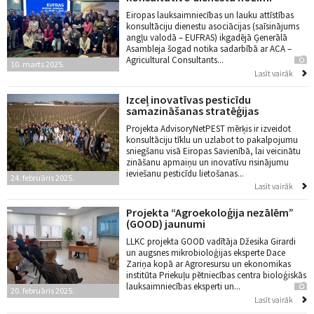
Eiropas lauksaimniecības un lauku attīstības
konsultāciju dienestu asociācijas (saīsinājums
angļu valodā – EUFRAS) ikgadējā Ģenerālā
Asambleja šogad notika sadarbībā ar ACA –
Agricultural Consultants...
10. marts 2025.
Lasīt vairāk
Izceļ inovatīvas pesticīdu
samazināšanas stratēģijas
Projekta AdvisoryNetPEST mērķis ir izveidot
konsultāciju tīklu un uzlabot to pakalpojumu
sniegšanu visā Eiropas Savienībā, lai veicinātu
zināšanu apmaiņu un inovatīvu risinājumu
ieviešanu pesticīdu lietošanas...
24. februāris 2025.
Lasīt vairāk
Projekta “Agroekoloģija nezālēm”
(GOOD) jaunumi
LLKC projekta GOOD vadītāja Džesika Girardi
un augsnes mikrobioloģijas eksperte Dace
Zariņa kopā ar Agroresursu un ekonomikas
institūta Priekuļu pētniecības centra bioloģiskās
lauksaimniecības eksperti un...
20. februāris 2025.
Lasīt vairāk