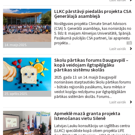
LLKC pārstāvji piedalās projekta CSA
Ģenerālajā asamblejā
Noslēgusies projekta Climate Smart Advisors
(CSA) 5. Ģenerālā asambleja, kas norisinājās no
5. līdz 8. maijam Almerijas Universitātē, Spānijā.
Pasākumā pulcējās CSA partneri, lai apspriestu
projekta...
14. maijs 2025.
Lasīt vairāk
Skolu pārtikas forums Daugavpilī –
kopā veidojam ilgtspējīgāku
pārtikas sistēmu skolās
2025. gada 13. un 14. maijā Daugavpilī
norisināsies starptautisks Skolu pārtikas forums
– būtisks reģionāls pasākums, kura mērķis ir
veidot kopīgu redzējumu par ilgtspējīgākām
25. aprīlis 2025.
pārtikas sistēmām skolās. Forums...
Lasīt vairāk
Apmeklē mazā granta projekta
īstenošanas vietu Silenē
Latvijas Lauku konsultāciju un izglītības centra
(LLKC) speciāliste kopā citiem projekta LIFE