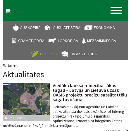
AUGKOPĪBA
LAUKU ATTĪSTĪBA
EKONOMIKA
GRĀMATVEDĪBA
LOPKOPĪBA
MEŽSAIMNIECĪBA
PROJEKTI
TĀLĀKIZGLĪTĪBA
Sākums
Jūs atrodaties šeit
Aktualitātes
Viedāka lauksaimniecība sākas
tagad – Latvijā un Lietuvā uzsāk
OASIS projektu precīzu satelītattēlu
sagatavošanai
Lietuvas maksājumu aģentūra un Latvijas
Lauku atbalsta dienests uzsāk īstenot Interreg
projektu “Pakalpojumu pieejamības
16. maijs 2025.
optimizēšana, izmantojot integrētus Zemes
novērošanas un mākslīgā intelekta risinājumus...
Lasīt vairāk