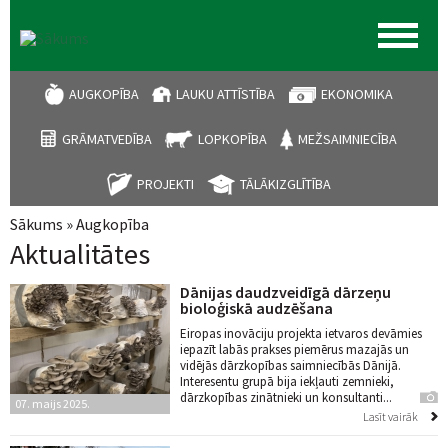
AUGKOPĪBA
LAUKU ATTĪSTĪBA
EKONOMIKA
GRĀMATVEDĪBA
LOPKOPĪBA
MEŽSAIMNIECĪBA
PROJEKTI
TĀLĀKIZGLĪTĪBA
Sākums
»
Augkopība
Jūs atrodaties šeit
Aktualitātes
Dānijas daudzveidīgā dārzeņu
bioloģiskā audzēšana
Eiropas inovāciju projekta ietvaros devāmies
iepazīt labās prakses piemērus mazajās un
vidējās dārzkopības saimniecībās Dānijā.
Interesentu grupā bija iekļauti zemnieki,
dārzkopības zinātnieki un konsultanti...
07. maijs 2025.
Lasīt vairāk