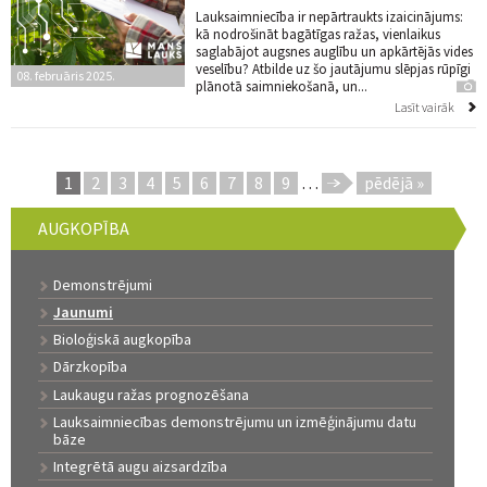
Lauksaimniecība ir nepārtraukts izaicinājums:
kā nodrošināt bagātīgas ražas, vienlaikus
saglabājot augsnes auglību un apkārtējās vides
veselību? Atbilde uz šo jautājumu slēpjas rūpīgi
08. februāris 2025.
plānotā saimniekošanā, un...
Lasīt vairāk
1
2
3
4
5
6
7
8
9
…
pēdējā »
Lapas
AUGKOPĪBA
Demonstrējumi
Jaunumi
Bioloģiskā augkopība
Dārzkopība
Laukaugu ražas prognozēšana
Lauksaimniecības demonstrējumu un izmēģinājumu datu
bāze
Integrētā augu aizsardzība