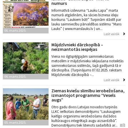
numurs
Informatīvā izdevuma “Lauku Lapa” marta
numurā atgādinām, ka sācies biznesa ideju
konkurss “Laukiem būt!” Turpinām stāstīt par
lauku saimniecību pārvaldības sistēmu “Mans
Lauks” ( www.manslauks.lv ) un...
06. marts 2025.
Lasīt vairāk
Mājdzīvnieki dārzkopībā –
neizmantotās iespējas
Viena no ilgtspējīgajām saimniekošanas
metodēm ir mājdzīvnieku iekļaušana noteiktās
saimniekošanas sistēmās, šajā gadījumā tā ir
dārzkopība. (Turpinājums 07.02.2025. rakstam
Mājdzīvnieki dārzkopībā –...
06. marts 2025.
Lasīt vairāk
Ziemas kviešu slimību ierobežošana,
izmantojot programmu “Vesels
augs”
Otro gadu divos Latvijas novados turpinās
LLKC ierīkotais demonstrējums “Laukaugiem
kaitīgo organismu ierobežošanu dažādos
kultūraugos integrētajā augu aizsardzībā”.
05. marts 2025.
Demonstrējums tiek īstenots sadarbībā ar...