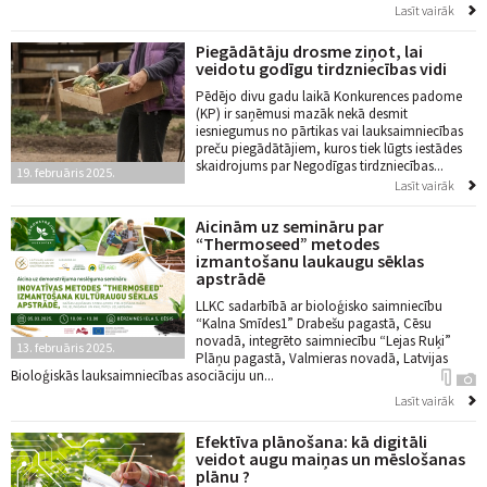
Lasīt vairāk
Piegādātāju drosme ziņot, lai
veidotu godīgu tirdzniecības vidi
Pēdējo divu gadu laikā Konkurences padome
(KP) ir saņēmusi mazāk nekā desmit
iesniegumus no pārtikas vai lauksaimniecības
preču piegādātājiem, kuros tiek lūgts iestādes
skaidrojums par Negodīgas tirdzniecības...
19. februāris 2025.
Lasīt vairāk
Aicinām uz semināru par
“Thermoseed” metodes
izmantošanu laukaugu sēklas
apstrādē
LLKC sadarbībā ar bioloģisko saimniecību
“Kalna Smīdes1” Drabešu pagastā, Cēsu
novadā, integrēto saimniecību “Lejas Ruķi”
13. februāris 2025.
Plāņu pagastā, Valmieras novadā, Latvijas
Bioloģiskās lauksaimniecības asociāciju un...
Lasīt vairāk
Efektīva plānošana: kā digitāli
veidot augu maiņas un mēslošanas
plānu ?