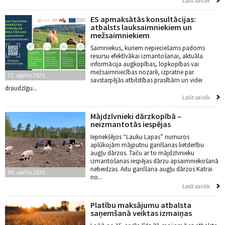
Lasīt vairāk
ES apmaksātās konsultācijas:
atbalsts lauksaimniekiem un
mežsaimniekiem
Saimniekus, kuriem nepieciešams padoms
resursu efektīvākai izmantošanai, aktuāla
informācija augkopības, lopkopības vai
mežsaimniecības nozarē, izpratne par
21. aprīlis 2025.
savstarpējās atbilstības prasībām un videi
draudzīgu...
Lasīt vairāk
Mājdzīvnieki dārzkopībā –
neizmantotās iespējas
Iepriekšējos “Lauku Lapas” numuros
aplūkojām mājputnu ganīšanas lietderību
augļu dārzos. Taču ar to mājdzīvnieku
izmantošanas iespējas dārzu apsaimniekošanā
nebeidzas. Aitu ganīšana augļu dārzos Katrai
09. aprīlis 2025.
no...
Lasīt vairāk
Platību maksājumu atbalsta
saņemšanā veiktas izmaiņas