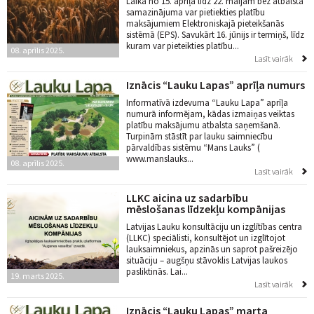
Laikā no 15. aprīļa līdz 22. maijam bez atbalsta
samazinājuma var pietiekties platību
maksājumiem Elektroniskajā pieteikšanās
sistēmā (EPS). Savukārt 16. jūnijs ir termiņš, līdz
kuram var pieteikties platību...
08. aprīlis 2025.
Lasīt vairāk
Iznācis “Lauku Lapas” aprīļa numurs
Informatīvā izdevuma “Lauku Lapa” aprīļa
numurā informējam, kādas izmaiņas veiktas
platību maksājumu atbalsta saņemšanā.
Turpinām stāstīt par lauku saimniecību
pārvaldības sistēmu “Mans Lauks” (
www.manslauks...
08. aprīlis 2025.
Lasīt vairāk
LLKC aicina uz sadarbību
mēslošanas līdzekļu kompānijas
Latvijas Lauku konsultāciju un izglītības centra
(LLKC) speciālisti, konsultējot un izglītojot
lauksaimniekus, apzinās un saprot pašreizējo
situāciju – augšņu stāvoklis Latvijas laukos
pasliktinās. Lai...
19. marts 2025.
Lasīt vairāk
Iznācis “Lauku Lapas” marta