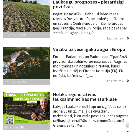
Laukaugu prognozes – piesardzīgi
pozitīvas
Bagātīgie nokrišņi uzlabojuši labas ražas
izredzes Dienvideiropā, bet nokrišņu trūkums
un sausums Centrāleiropā un Ziemeļeiropā,
īpaši Francijā, Vācijā un Polijā, rada bažas par
ziemāju augšanu un agrīnu...
07. maijs 2025.
Lasīt vairāk
Virzība uz veselīgāku augsni Eiropā
Eiropas Parlaments un Padome aprīlī panākuši
provizorisku politisko vienošanos par Augsnes
monitoringa un noturības direktīvu, kuras
ieviešanu iniciējusi Eiropas Komisija (EK). EK
norāda, ka šis ir svarīgs...
Lasīt vairāk
07. maijs 2025.
Notiks reģeneratīvās
lauksaimniecības meistarklase
Latvijas Lauku konsultāciju un izglītības centrs
aicina 20 un 21. maijā uz divu dienu
meistarklasi, kuru vadīs pasaules līderis augstas
ražības reģeneratīvās lauksaimniecības jomā
Greiems Saits . Mēs...
25. aprīlis 2025.