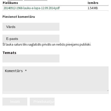
Pielikums
Izmērs
20140912-1968-lauku-e-lapa-12.09.2014.pdf
1.54 MB
Pievienot komentāru
Šī lauka saturs tiks saglabāts privāts un nebūs pieejams publiski.
Temats