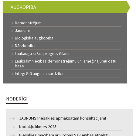
AUGKOPĪBA
Demonstrējumi
Jaunumi
Bioloģiskā augkopība
Dārzkopība
Laukaugu ražas prognozēšana
Lauksaimniecības demonstrējumu un izmēģinājumu datu
bāze
Integrētā augu aizsardzība
NODERĪGI
JAUNUMS Piesakies apmaksātām konsultācijām!
Nodokļu likmes 2025
Piesakies mācībām ar Eiropas Savienības atbalstu!