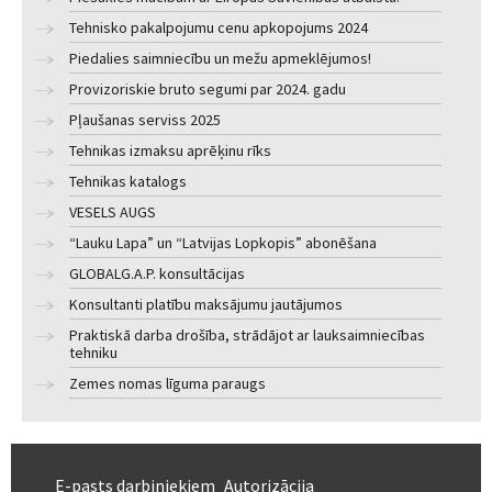
Tehnisko pakalpojumu cenu apkopojums 2024
Piedalies saimniecību un mežu apmeklējumos!
Provizoriskie bruto segumi par 2024. gadu
Pļaušanas serviss 2025
Tehnikas izmaksu aprēķinu rīks
Tehnikas katalogs
VESELS AUGS
“Lauku Lapa” un “Latvijas Lopkopis” abonēšana
GLOBALG.A.P. konsultācijas
Konsultanti platību maksājumu jautājumos
Praktiskā darba drošība, strādājot ar lauksaimniecības
tehniku
Zemes nomas līguma paraugs
E-pasts darbiniekiem
Autorizācija