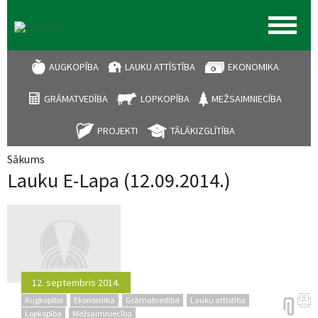
AUGKOPĪBA
LAUKU ATTĪSTĪBA
EKONOMIKA
GRĀMATVEDĪBA
LOPKOPĪBA
MEŽSAIMNIECĪBA
PROJEKTI
TĀLĀKIZGLĪTĪBA
Sākums
Jūs atrodaties šeit
Lauku E-Lapa (12.09.2014.)
12. septembris 2014.
Augkopība
Ekonomika
Grāmatvedība
Lauku attīstība
Lopkopība
Mežsaimniecība