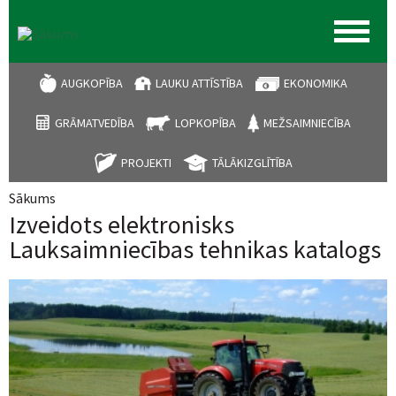
AUGKOPĪBA
LAUKU ATTĪSTĪBA
EKONOMIKA
GRĀMATVEDĪBA
LOPKOPĪBA
MEŽSAIMNIECĪBA
PROJEKTI
TĀLĀKIZGLĪTĪBA
Sākums
Jūs atrodaties šeit
Izveidots elektronisks
Lauksaimniecības tehnikas katalogs