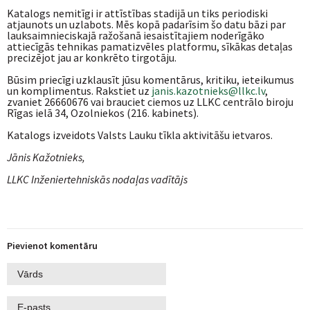
Katalogs nemitīgi ir attīstības stadijā un tiks periodiski
atjaunots un uzlabots. Mēs kopā padarīsim šo datu bāzi par
lauksaimnieciskajā ražošanā iesaistītajiem noderīgāko
attiecīgās tehnikas pamatizvēles platformu, sīkākas detaļas
precizējot jau ar konkrēto tirgotāju.
Būsim priecīgi uzklausīt jūsu komentārus, kritiku, ieteikumus
un komplimentus. Rakstiet uz
janis.kazotnieks@llkc.lv
,
zvaniet 26660676 vai brauciet ciemos uz LLKC centrālo biroju
Rīgas ielā 34, Ozolniekos (216. kabinets).
Katalogs izveidots Valsts Lauku tīkla aktivitāšu ietvaros.
Jānis Kažotnieks,
LLKC Inženiertehniskās nodaļas vadītājs
Pievienot komentāru