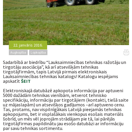
22. janvāris 2016.
Augkopība
Lopkopība
Sadarbībā ar biedrību “Lauksaimniecības tehnikas ražotāju un
tirgotāju asociācija”, kā arī atsevišķām tehnikas
tirgotājfirmām, tapis Latvijā pirmais elektroniskais
Lauksaimniecības tehnikas katalogs! Katalogu iespējams
apskatīt
ŠEIT
Elektroniskajā datubāzē apkopota informācija par aptuveni
5000 dažādām tehnikas vienībām, ietverot tehnisko
specifikāciju, informāciju par tirgotājiem (kontakti, tiešā saite
uz mājaslapām) un atsevišķos gadījumos –arī aptuveno cenu.
Tas, protams, nav vispilnīgākais Latvijā pieejamās tehnikas
apkopojums, bet ir visplašākais vienkopus esošais materiāls
šobrīd, un mēs vēl joprojām strādājam pie tā, lai pārējās
tirgotājfirmas papildinātu jau esošo datubāzi ar informāciju
par savu tehnikas sortimentu.