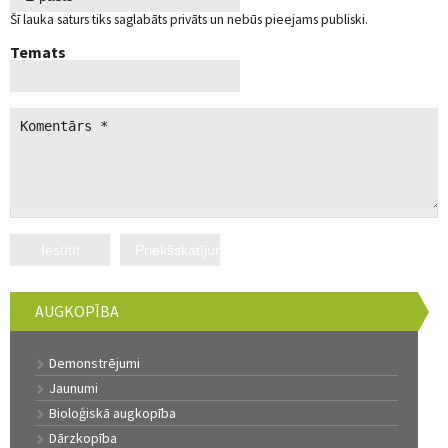
Šī lauka saturs tiks saglabāts privāts un nebūs pieejams publiski.
Temats
AUGKOPĪBA
Demonstrējumi
Jaunumi
Bioloģiskā augkopība
Dārzkopība