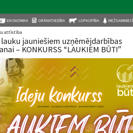
EKONOMIKA
GRĀMATVEDĪBA
LOPKOPĪBA
MEŽSAIMNIEC
u attīstība
aties šeit
s lauku jauniešiem uzņēmējdarbības
šanai – KONKURSS “LAUKIEM BŪT!”