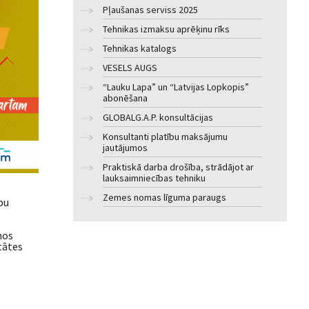
Pļaušanas serviss 2025
Tehnikas izmaksu aprēķinu rīks
Tehnikas katalogs
VESELS AUGS
“Lauku Lapa” un “Latvijas Lopkopis”
abonēšana
GLOBALG.A.P. konsultācijas
Konsultanti platību maksājumu
jautājumos
Praktiskā darba drošība, strādājot ar
lauksaimniecības tehniku
Zemes nomas līguma paraugs
bu
nos
tātes