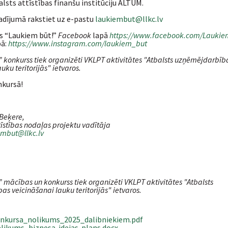
alsts attīstības finanšu institūciju ALTUM.
adījumā rakstiet uz e-pastu
laukiembut@llkc.lv
s “Laukiem būt!”
Facebook
lapā
https://www.facebook.com/Laukie
pā:
https://www.instagram.com/laukiem_but
 konkurss tiek organizēti VKLPT aktivitātes "Atbalsts uzņēmējdarbīb
uku teritorijās" ietvaros.
nkursā!
-Beķere,
īstības nodaļas projektu vadītāja
embut@llkc.lv
 mācības un konkurss tiek organizēti VKLPT aktivitātes "Atbalsts
s veicināšanai lauku teritorijās" ietvaros.
nkursa_nolikums_2025_dalibniekiem.pdf
elikums_biznesa-idejas-plans.docx