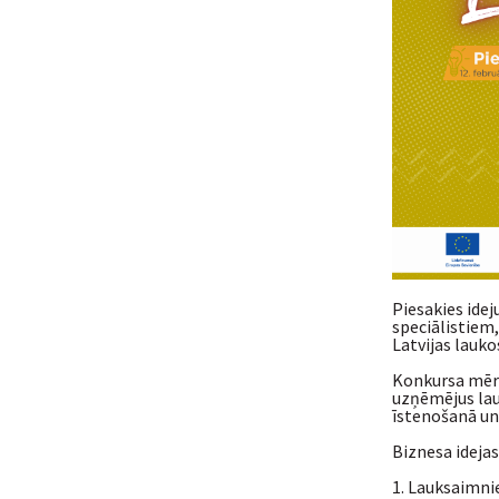
Piesakies ide
speciālistiem,
Latvijas lauko
Konkursa mērķi
uzņēmējus lauk
īstenošanā un
Biznesa idejas
1. Lauksaimni