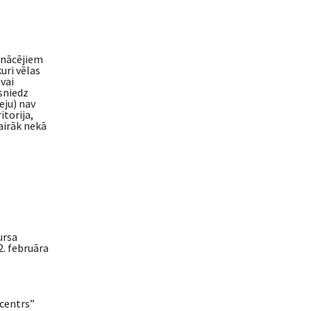
enācējiem
uri vēlas
 vai
sniedz
eju) nav
itorija,
vairāk nekā
ursa
. februāra
 centrs”