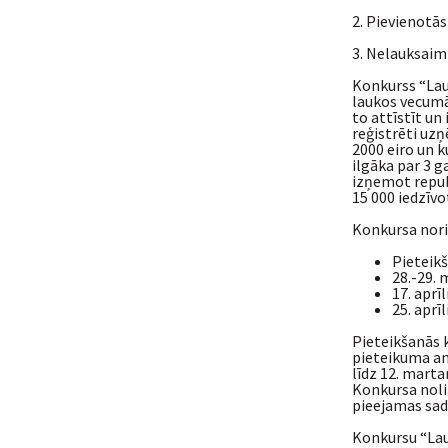
2. Pievienotā
3. Nelauksaim
Konkurss “Lau
laukos vecumā 
to attīstīt un
reģistrēti uz
2000 eiro un k
ilgāka par 3 g
izņemot republ
15 000 iedzīvo
Konkursa nori
Pieteikš
28.-29. 
17. aprīl
25. aprīl
Pieteikšanās 
pieteikuma an
līdz 12. marta
Konkursa noli
pieejamas sad
Konkursu “Lauk