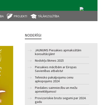
ĪBA
PROJEKTI
TĀLĀKIZGLĪTĪBA
NODERĪGI
JAUNUMS Piesakies apmaksātām
konsultācijām!
Nodokļu likmes 2025
Piesakies mācībām ar Eiropas
Savienības atbalstu!
Tehnisko pakalpojumu cenu
apkopojums 2024
Piedalies saimniecību un mežu
apmeklējumos!
Provizoriskie bruto segumi par 2024.
gadu