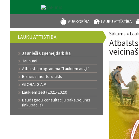
AUGKOPĪBA
LAUKU ATTĪSTĪBA
Sākums
»
Lauk
Jūs atrod
LAUKU ATTĪSTĪBA
Atbalst
veicinā
Jaunieši uzņēmējdarbībā
Jaunumi
Atbalsta programma “Laukiem augt”
Biznesa mentoru tīkls
GLOBALG.A.P.
Laukiem zelt (2021-2023)
Daudzgadu konsultāciju pakalpojums
(inkubācija)