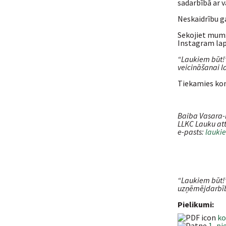
sadarbībā ar v
Neskaidrību g
Sekojiet mum
Instagram la
“Laukiem būt!”
veicināšanai la
Tiekamies ko
Baiba Vasara
LLKC Lauku att
e-pasts:
lauki
“Laukiem būt!”
uzņēmējdarbība
Pielikumi:
ko
1_pi