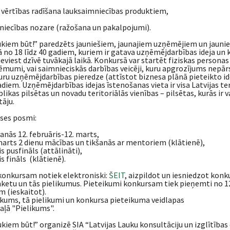
s vērtības radīšana lauksaimniecības produktiem,
niecības nozare (ražošana un pakalpojumi).
kiem būt!” paredzēts jauniešiem, jaunajiem uzņēmējiem un jauni
no 18 līdz 40 gadiem, kuriem ir gatava uzņēmējdarbības ideja un k
 ieviest dzīvē tuvākajā laikā. Konkursā var startēt fiziskas personas
ņēmumi, vai saimnieciskās darbības veicēji, kuru apgrozījums nepār
uru uzņēmējdarbības pieredze (attīstot biznesa plānā pieteikto id
adiem. Uzņēmējdarbības idejas īstenošanas vieta ir visa Latvijas ter
ikas pilsētas un novadu teritoriālās vienības – pilsētas, kurās ir 
tāju.
ses posmi:
anās 12. februāris-12. marts,
marts 2 dienu mācības un tikšanās ar mentoriem (klātienē),
is pusfināls (attālināti),
is fināls (klātienē).
konkursam notiek elektroniski:
ŠEIT
, aizpildot un iesniedzot konk
ketu un tās pielikumus. Pieteikumi konkursam tiek pieņemti no 12
m (ieskaitot).
kums, tā pielikumi un konkursa pieteikuma veidlapas
aļā "Pielikums".
iem būt!” organizē SIA “Latvijas Lauku konsultāciju un izglītības