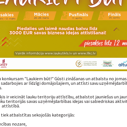
ju konkursam "Laukiem būt!" Gūsti zināšanas un atbalstu no jomas
 sadarbojies ar līdzīgi domājošajiem, un attīsti savu uzņēmējdarbī
s.
s ir veicināt lauku teritoriju attīstību, atbalstot jauniešus un jau
u teritorijās savas uzņēmējdarbības idejas vai sabiedriskas aktivi
 attīstībā.
 tiek atbalstītas sekojošās kategorijās:
ecības nozare,